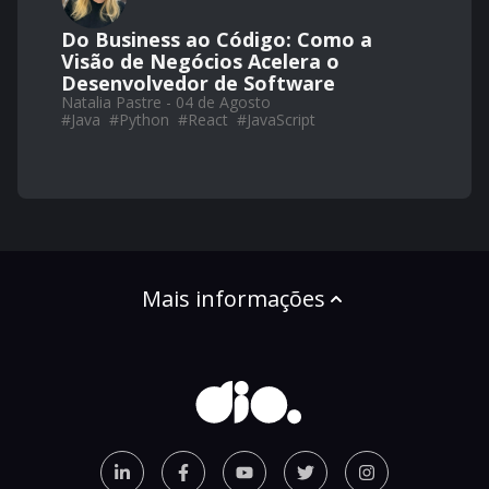
Do Business ao Código: Como a
Visão de Negócios Acelera o
Desenvolvedor de Software
Natalia Pastre - 04 de Agosto
#
Java
#
Python
#
React
#
JavaScript
Mais informações