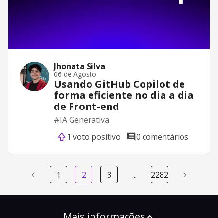
Jhonata Silva
06 de Agosto
Usando GitHub Copilot de
forma eficiente no dia a dia
de Front-end
#
IA Generativa
1 voto positivo
0 comentários
1
2
3
...
2282
Mais informações