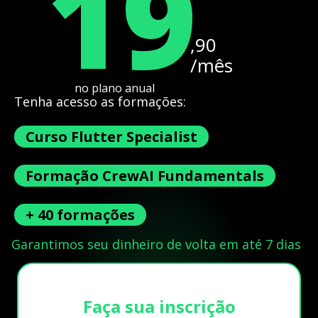
19
,90
/mês
no plano anual
Tenha acesso as formações:
Curso Flutter Specialist
Formação CrewAI Fundamentals
+ 40 formações
Garantimos seu dinheiro de volta em até 7 dias
Faça sua inscrição