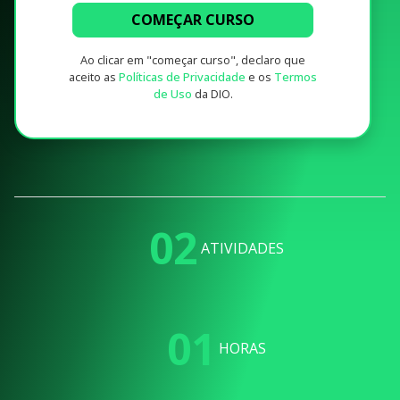
COMEÇAR CURSO
Ao clicar em "começar curso", declaro que
aceito as
Políticas de Privacidade
e os
Termos
de Uso
da DIO.
02
ATIVIDADES
01
HORAS