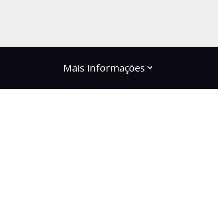
Mais informações
build the change
Planos
Bootcamps