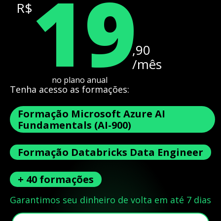
19
R$
,90
/mês
no plano anual
Tenha acesso as formações:
Formação Microsoft Azure AI
Fundamentals (AI-900)
Formação Databricks Data Engineer
+ 40 formações
Garantimos seu dinheiro de volta em até 7 dias