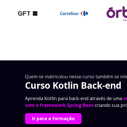
Quem se matriculou nesse curso também se int
Curso Kotlin Back-end
Aprenda Kotlin para back-end através de uma
i
com o framework Spring Boot
criando sua pró
Ir para a formação