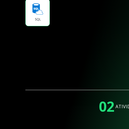
SQL
02
ATIVI