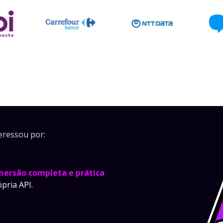
eressou por:
mersão completa e prática
pria API.