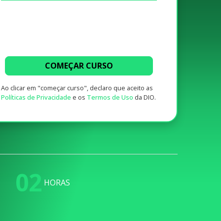
COMEÇAR CURSO
Ao clicar em "começar curso", declaro que aceito as
Políticas de Privacidade
e os
Termos de Uso
da DIO.
02
HORAS