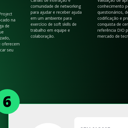
Canais de interação e
Validação de ap
comunidade de networking
conhecimento p
para ajudar e receber ajuda
questionários, d
Project
em um ambiente para
codificação e p
ocado na
exercício de soft skills de
conquista de cer
ga de
trabalho em equipe e
referência DIO 
ue
colaboração.
mercado de tecn
zado,
e oferecem
acar seu