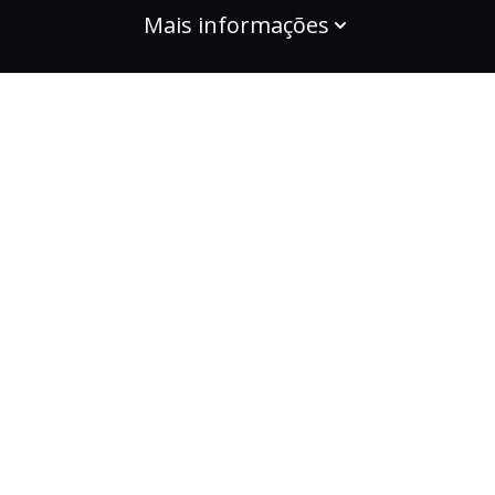
Mais informações
build the change
Planos
Bootcamps
Projetos
Comunidade
Para Empresas