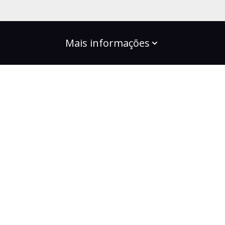
Mais informações
build the change
Planos
Bootcamps
Projetos