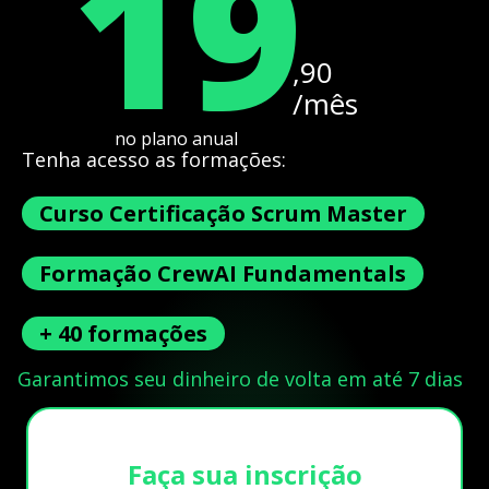
19
,90
/mês
no plano anual
Tenha acesso as formações:
Curso Certificação Scrum Master
Formação CrewAI Fundamentals
+ 40 formações
Garantimos seu dinheiro de volta em até 7 dias
Faça sua inscrição