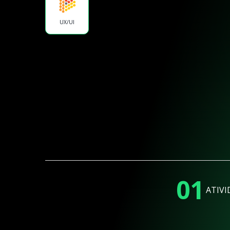
UX/UI
01
ATIVI