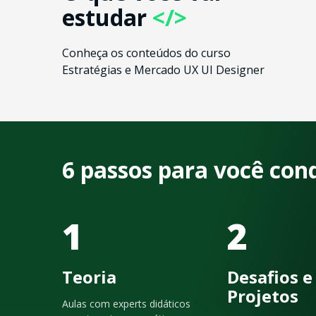
estudar
</>
Conheça os conteúdos do curso
Estratégias e Mercado UX UI Designer
6 passos para você con
1
2
Teoria
Desafios e
Projetos
Aulas com experts didáticos