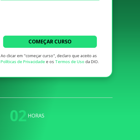
COMEÇAR CURSO
Ao clicar em "começar curso", declaro que aceito as
Políticas de Privacidade
e os
Termos de Uso
da DIO.
02
HORAS