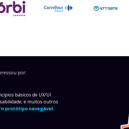
eressou por:
cípios básicos de UX/UI
abilidade, e muitos outros
iro protótipo navegável.