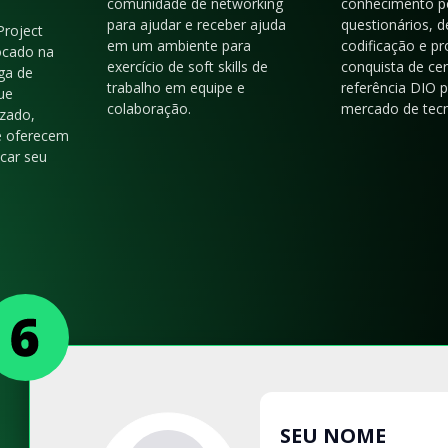
comunidade de networking
conhecimento p
para ajudar e receber ajuda
questionários, d
Project
em um ambiente para
codificação e p
ocado na
exercício de soft skills de
conquista de cer
ga de
trabalho em equipe e
referência DIO 
ue
colaboração.
mercado de tecn
zado,
e oferecem
acar seu
SEU NOME