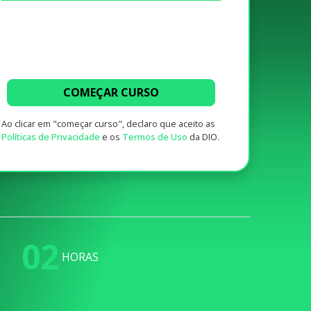
COMEÇAR CURSO
Ao clicar em "começar curso", declaro que aceito as
Políticas de Privacidade
e os
Termos de Uso
da DIO.
02
HORAS