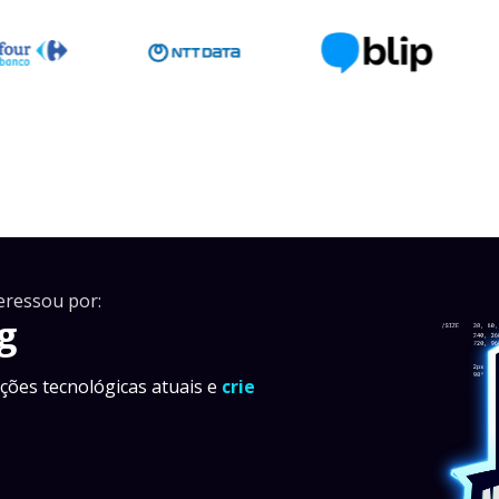
eressou por:
g
ções tecnológicas atuais e
crie