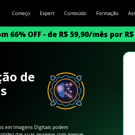
Começo
Expert
Conteúdo
Formação
As
m 66% OFF - de R$ 59,90/mês por R$
ção de
ns
dos em Imagens Digitais podem
 nitidez das suas imagens com apenas