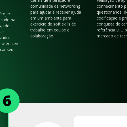
Canais de interação e
Validação de ap
comunidade de networking
conhecimento p
para ajudar e receber ajuda
questionários, d
Project
em um ambiente para
codificação e p
ocado na
exercício de soft skills de
conquista de cer
ga de
trabalho em equipe e
referência DIO 
ue
colaboração.
mercado de tecn
zado,
e oferecem
acar seu