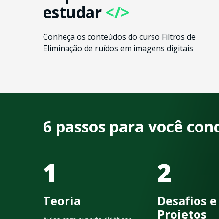
estudar
</>
Conheça os conteúdos do curso Filtros de
Eliminação de ruídos em imagens digitais
6 passos para você con
1
2
Teoria
Desafios e
Projetos