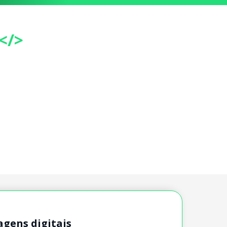
</>
agens digitais