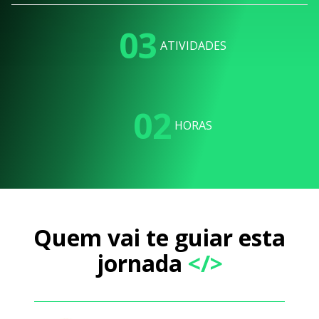
03
ATIVIDADES
02
HORAS
Quem vai te guiar esta
jornada
</>