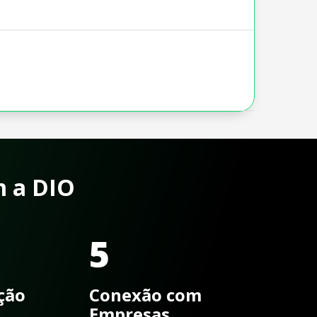
m a DIO
5
ação
Conexão com
Empresas