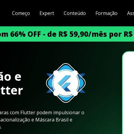
Começo
Expert
Conteúdo
Formação
As
m 66% OFF - de R$ 59,90/mês por R$
ão e
tter
aras com Flutter podem impulsionar o
cionalização e Máscara Brasil e
.