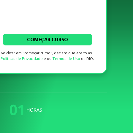
COMEÇAR CURSO
Ao clicar em "começar curso", declaro que aceito as
Políticas de Privacidade
e os
Termos de Uso
da DIO.
01
HORAS