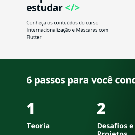
estudar
</>
Conheça os conteúdos do curso
Internacionalização e Máscaras com
Flutter
6 passos para você con
1
2
Teoria
Desafios e
Projetos