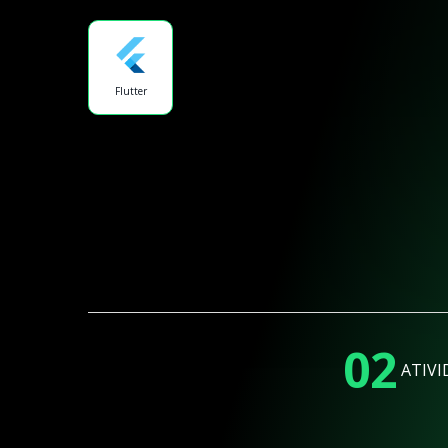
Flutter
02
ATIVI