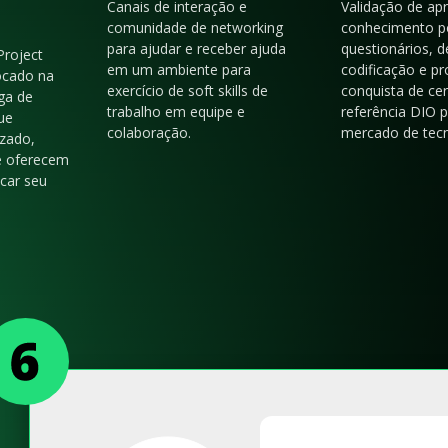
Canais de interação e
Validação de ap
comunidade de networking
conhecimento p
para ajudar e receber ajuda
questionários, d
Project
em um ambiente para
codificação e p
ocado na
exercício de soft skills de
conquista de cer
ga de
trabalho em equipe e
referência DIO 
ue
colaboração.
mercado de tecn
zado,
e oferecem
acar seu