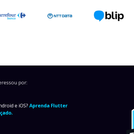
eressou por:
ndroid e iOS?
Aprenda Flutter
çado.