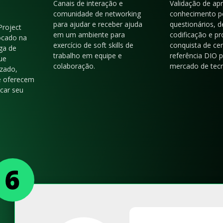
Canais de interação e
Validação de ap
comunidade de networking
conhecimento p
para ajudar e receber ajuda
questionários, d
Project
em um ambiente para
codificação e p
ocado na
exercício de soft skills de
conquista de cer
ga de
trabalho em equipe e
referência DIO 
ue
colaboração.
mercado de tecn
zado,
e oferecem
acar seu