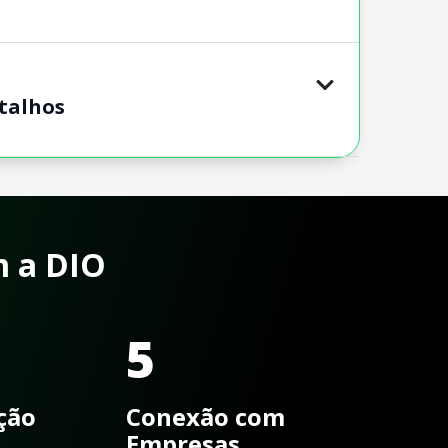
talhos
m a DIO
5
ação
Conexão com
Empresas