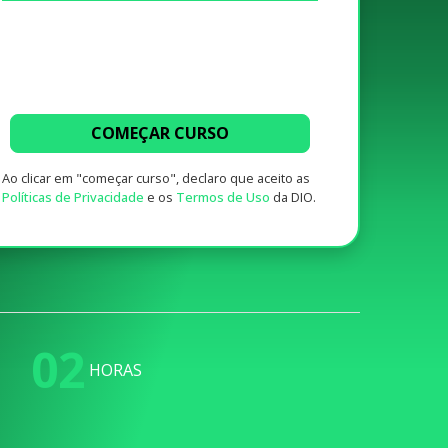
COMEÇAR CURSO
Ao clicar em "começar curso", declaro que aceito as
Políticas de Privacidade
e os
Termos de Uso
da DIO.
02
HORAS