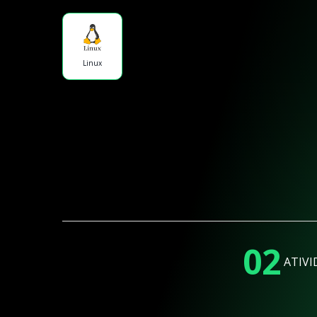
Linux
02
ATIVI