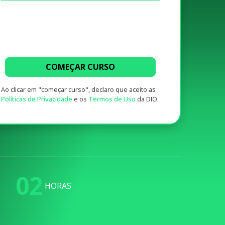
COMEÇAR CURSO
Ao clicar em "começar curso", declaro que aceito as
Políticas de Privacidade
e os
Termos de Uso
da DIO.
02
HORAS