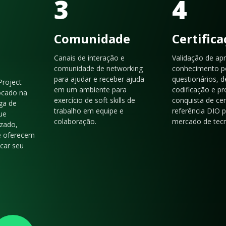
3
4
Comunidade
Certific
Canais de interação e
Validação de ap
comunidade de networking
conhecimento p
para ajudar e receber ajuda
questionários, d
Project
em um ambiente para
codificação e p
ocado na
exercício de soft skills de
conquista de cer
ga de
trabalho em equipe e
referência DIO 
ue
colaboração.
mercado de tecn
zado,
e oferecem
acar seu