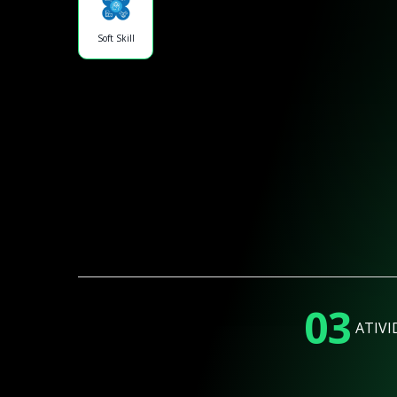
Soft Skill
03
ATIVI