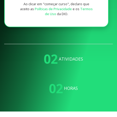
Ao clicar em "começar curso", declaro que
aceito as
Políticas de Privacidade
e os
Termos
de Uso
da DIO.
02
ATIVIDADES
02
HORAS