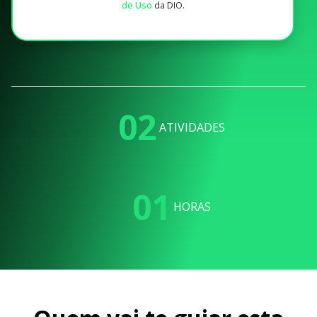
de Uso
da DIO.
02
ATIVIDADES
01
HORAS