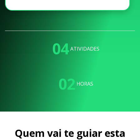
04
ATIVIDADES
02
HORAS
Quem vai te guiar esta