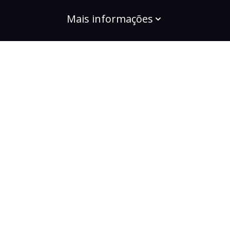
Mais informações
build the change
Planos
Bootcamps
Projetos
Comunidade
Para Empresas