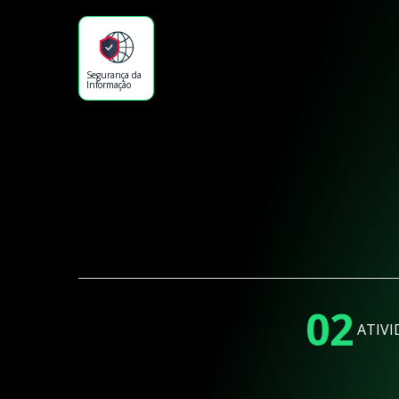
Segurança da
Informação
02
ATIVI