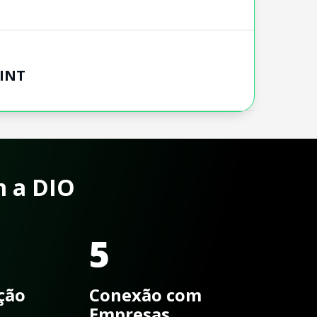
SINT
m a DIO
5
ação
Conexão com
Empresas