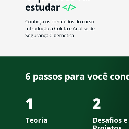
estudar
</>
Conheça os conteúdos do curso
Introdução à Coleta e Análise de
Segurança Cibernética
6 passos para você con
1
2
Teoria
Desafios e
Projetos