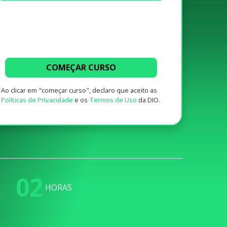
COMEÇAR CURSO
Ao clicar em "começar curso", declaro que aceito as
Políticas de Privacidade
e os
Termos de Uso
da DIO.
02
HORAS