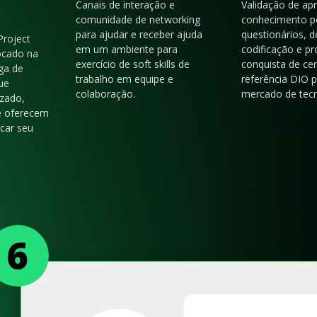
Canais de interação e
Validação de ap
comunidade de networking
conhecimento p
para ajudar e receber ajuda
questionários, d
Project
em um ambiente para
codificação e p
ocado na
exercício de soft skills de
conquista de cer
ga de
trabalho em equipe e
referência DIO 
ue
colaboração.
mercado de tecn
zado,
e oferecem
acar seu