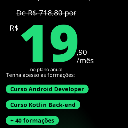
19
De R$ 718,80 por
R$
,90
/mês
no plano anual
Tenha acesso as formações:
Curso Android Developer
Curso Kotlin Back-end
+ 40 formações