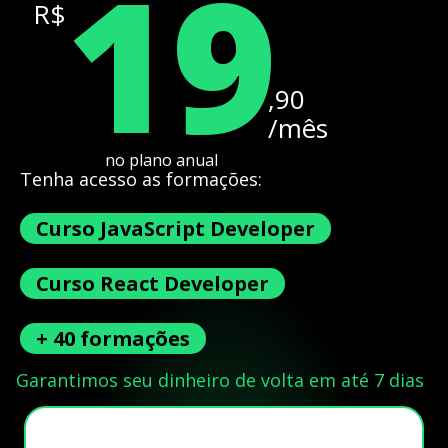
19
R$
,90
/mês
no plano anual
Tenha acesso as formações:
Curso JavaScript Developer
Curso React Developer
+ 40 formações
Garantimos seu dinheiro de volta em até 7 dias