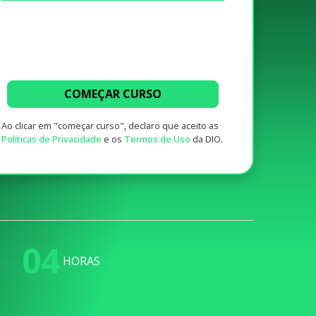
COMEÇAR CURSO
Ao clicar em "começar curso", declaro que aceito as
Políticas de Privacidade
e os
Termos de Uso
da DIO.
04
HORAS