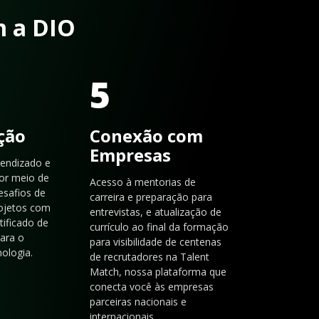
m a DIO
5
ação
Conexão com
Empresas
rendizado e
or meio de
Acesso à mentorias de
esafios de
carreira e preparação para
rojetos com
entrevistas, e atualização de
tificado de
currículo ao final da formação
para o
para visibilidade de centenas
ologia.
de recrutadores na Talent
Match, nossa plataforma que
conecta você às empresas
parceiras nacionais e
internacionais.