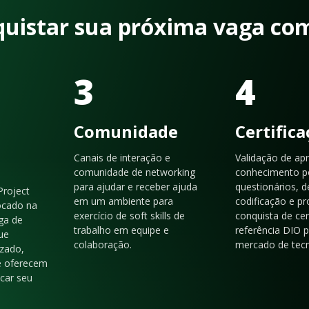
quistar sua próxima vaga co
3
4
Comunidade
Certific
Canais de interação e
Validação de ap
comunidade de networking
conhecimento p
para ajudar e receber ajuda
questionários, d
Project
em um ambiente para
codificação e p
ocado na
exercício de soft skills de
conquista de cer
ga de
trabalho em equipe e
referência DIO 
ue
colaboração.
mercado de tecn
zado,
e oferecem
acar seu