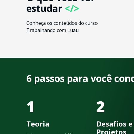
estudar
</>
Conheça os conteúdos do curso
Trabalhando com Luau
6 passos para você con
1
2
Teoria
Desafios e
Projetos