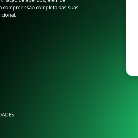
 criação de apelidos, além de
ma compreensão completa das suas
cional.
DADES