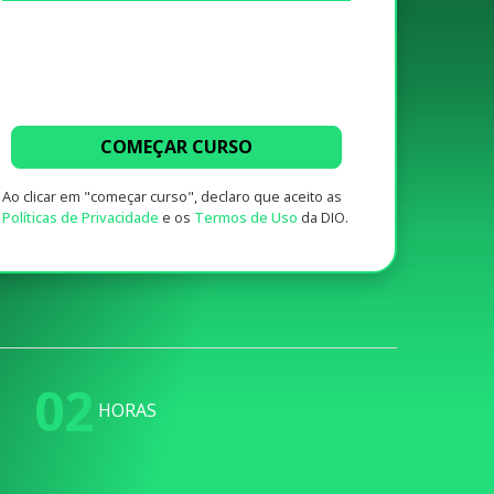
COMEÇAR CURSO
Ao clicar em "começar curso", declaro que aceito as
Políticas de Privacidade
e os
Termos de Uso
da DIO.
02
HORAS