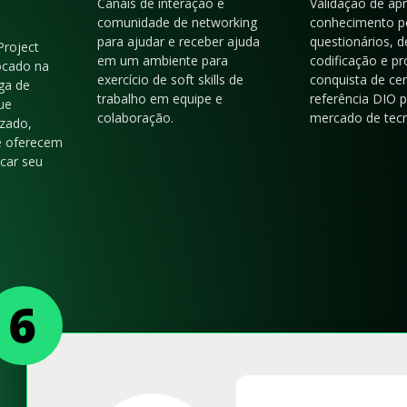
Canais de interação e
Validação de ap
comunidade de networking
conhecimento p
para ajudar e receber ajuda
questionários, d
Project
em um ambiente para
codificação e p
ocado na
exercício de soft skills de
conquista de cer
ga de
trabalho em equipe e
referência DIO 
ue
colaboração.
mercado de tecn
zado,
e oferecem
acar seu