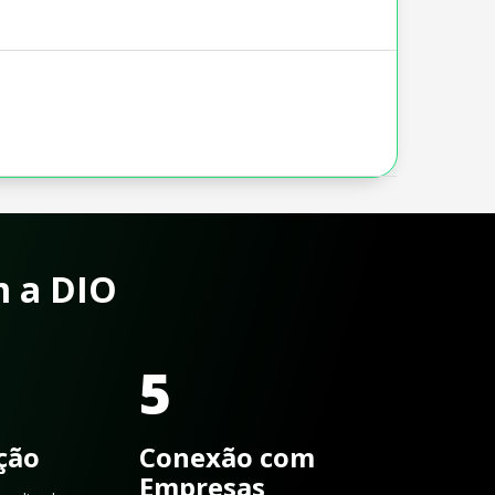
m a DIO
5
ação
Conexão com
Empresas