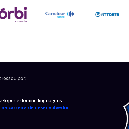
eressou por:
veloper e domine linguagens
l na carreira de desenvolvedor