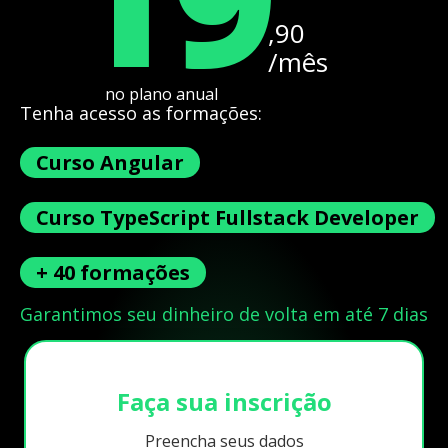
,90
/mês
no plano anual
Tenha acesso as formações:
Curso Angular
Curso TypeScript Fullstack Developer
+ 40 formações
Garantimos seu dinheiro de volta em até 7 dias
Faça sua inscrição
Preencha seus dados