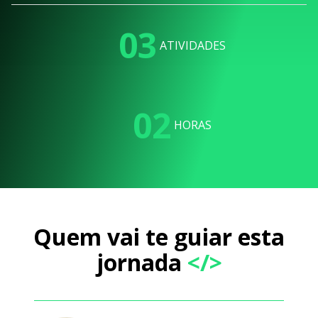
03
ATIVIDADES
02
HORAS
Quem vai te guiar esta
jornada
</>