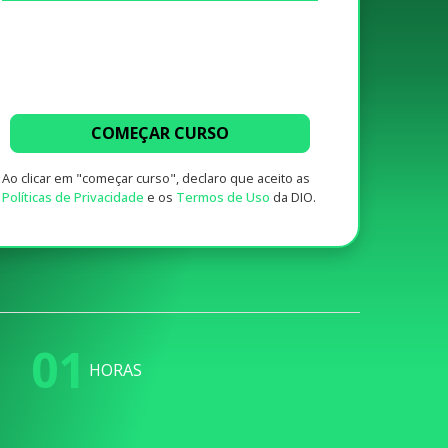
COMEÇAR CURSO
Ao clicar em "começar curso", declaro que aceito as
Políticas de Privacidade
e os
Termos de Uso
da DIO.
01
HORAS