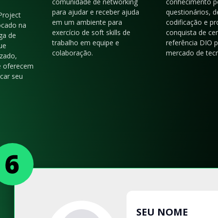
comunidade de networking
conhecimento p
para ajudar e receber ajuda
questionários, d
Project
em um ambiente para
codificação e p
ocado na
exercício de soft skills de
conquista de cer
ga de
trabalho em equipe e
referência DIO 
ue
colaboração.
mercado de tecn
zado,
e oferecem
acar seu
SEU NOME