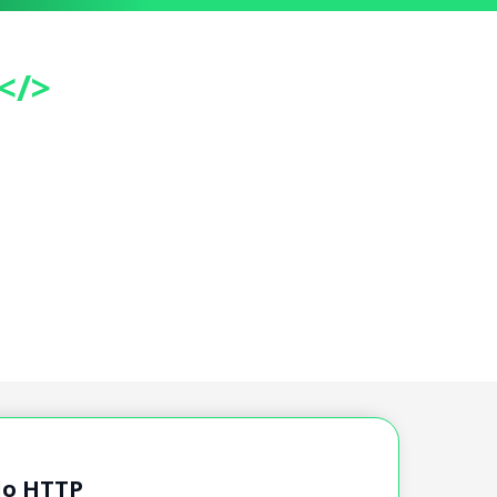
</>
olo HTTP