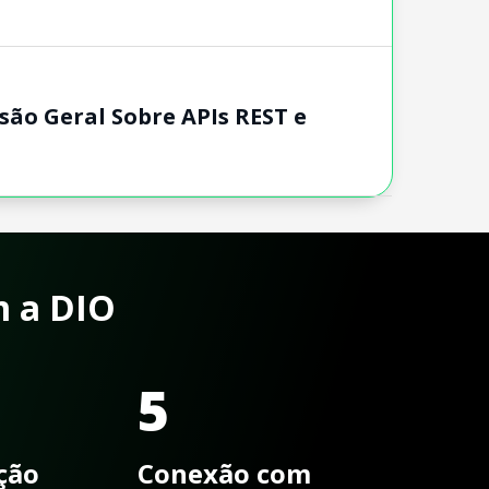
isão Geral Sobre APIs REST e
m a DIO
5
ação
Conexão com