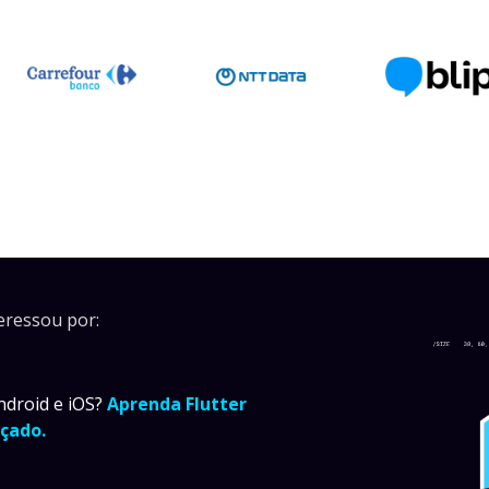
eressou por:
ndroid e iOS?
Aprenda Flutter
çado.