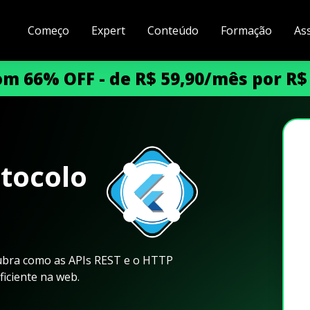
Começo
Expert
Conteúdo
Formação
As
m 66% OFF - de R$ 59,90/mês por R$
tocolo
bra como as APIs REST e o HTTP
iciente na web.