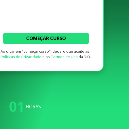
COMEÇAR CURSO
Ao clicar em "começar curso", declaro que aceito as
Políticas de Privacidade
e os
Termos de Uso
da DIO.
01
HORAS