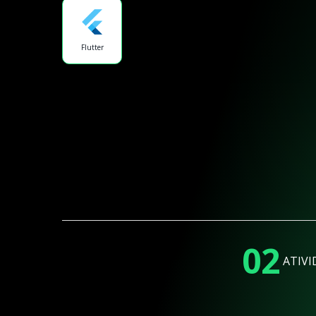
Flutter
02
ATIVI