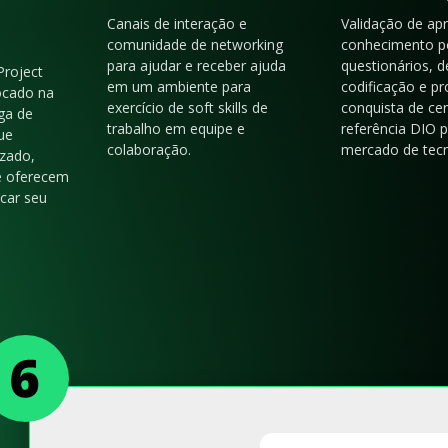
Canais de interação e
Validação de ap
comunidade de networking
conhecimento p
para ajudar e receber ajuda
questionários, d
Project
em um ambiente para
codificação e p
ocado na
exercício de soft skills de
conquista de cer
ga de
trabalho em equipe e
referência DIO 
ue
colaboração.
mercado de tecn
zado,
e oferecem
acar seu