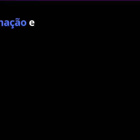
amação
e
.