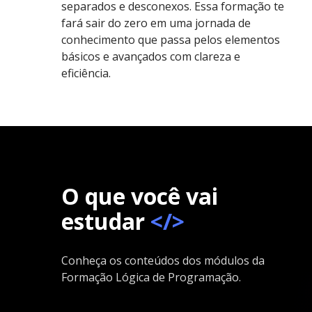
separados e desconexos. Essa formação te
fará sair do zero em uma jornada de
conhecimento que passa pelos elementos
básicos e avançados com clareza e
eficiência.
O que você vai
estudar
</>
Conheça os conteúdos dos módulos da
Formação Lógica de Programação.