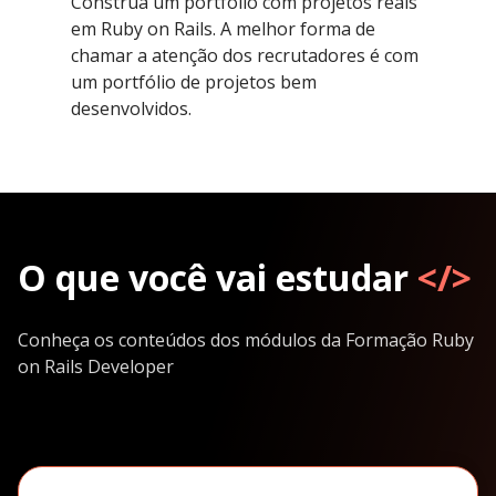
Construa um portfólio com projetos reais
em Ruby on Rails. A melhor forma de
chamar a atenção dos recrutadores é com
um portfólio de projetos bem
desenvolvidos.
O que você vai estudar
</>
Conheça os conteúdos dos módulos da Formação Ruby
on Rails Developer