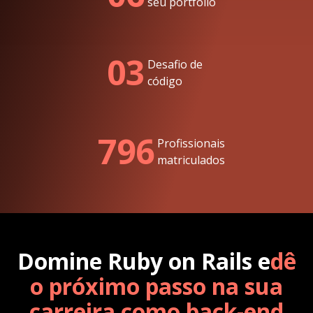
seu portfólio
03
Desafio de
código
796
Profissionais
matriculados
Domine Ruby on Rails e
dê
o próximo passo na sua
carreira como back-end