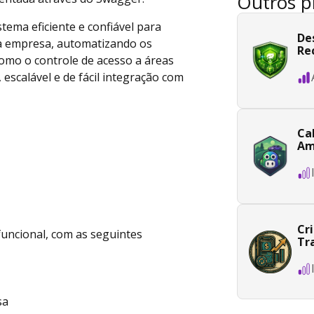
Outros p
stema eficiente e confiável para
De
ma empresa, automatizando os
Re
como o controle de acesso a áreas
 escalável e de fácil integração com
Ca
Am
Cr
 funcional, com as seguintes
Tr
sa