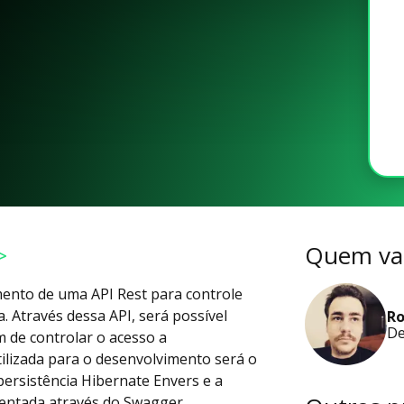
>
Quem vai
imento de uma API Rest para controle
 Através dessa API, será possível
Ro
De
m de controlar o acesso a
tilizada para o desenvolvimento será o
ersistência Hibernate Envers e a
mentada através do Swagger.