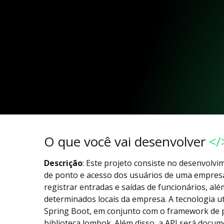
O que você vai desenvolver
</
Descrição
: Este projeto consiste no desenvolv
de ponto e acesso dos usuários de uma empresa.
registrar entradas e saídas de funcionários, alé
determinados locais da empresa. A tecnologia u
Spring Boot, em conjunto com o framework de p
biblioteca lombok. Além disso, a API será docu