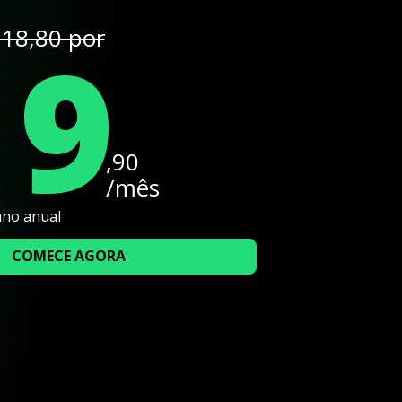
19
18,80 por
,90
/mês
ano anual
COMECE AGORA