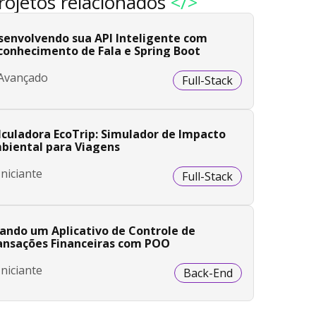
rojetos relacionados
</>
senvolvendo sua API Inteligente com
conhecimento de Fala e Spring Boot
Avançado
Full-Stack
lculadora EcoTrip: Simulador de Impacto
biental para Viagens
Iniciante
Full-Stack
iando um Aplicativo de Controle de
ansações Financeiras com POO
Iniciante
Back-End