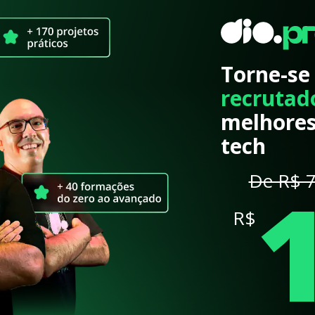
Torne-se
recrutad
melhores
tech
De R$ 7
R$