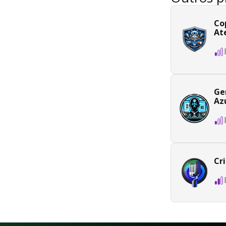
Co
At
Ge
Az
Cr