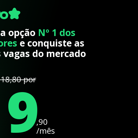
 a opção
Nº 1 dos
ores
e conquiste as
 vagas do mercado
19
18,80 por
,90
/mês