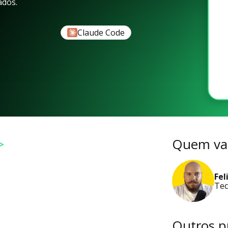
ados.
Claude Code
>
Quem vai
Fel
Tec
Outros p