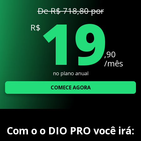
19
De R$ 718,80 por
R$
,90
/mês
no plano anual
COMECE AGORA
Com o o DIO PRO você irá: