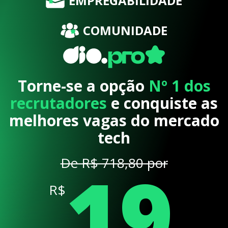
EMPREGABILIDADE
COMUNIDADE
Torne-se a opção
Nº 1 dos
recrutadores
e conquiste as
melhores vagas do mercado
tech
19
De R$ 718,80 por
R$