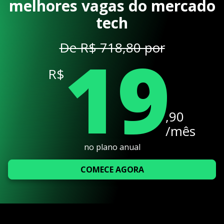
melhores vagas do mercado
tech
19
De R$ 718,80 por
R$
,90
/mês
no plano anual
COMECE AGORA