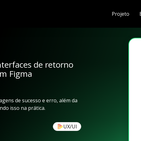
Projeto
terfaces de retorno
om Figma
gens de sucesso e erro, além da
do isso na prática.
UX/UI