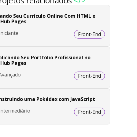
rojetos relacionados
</>
iando Seu Currículo Online Com HTML e
tHub Pages
Iniciante
Front-End
licando Seu Portfólio Profissional no
tHub Pages
Avançado
Front-End
nstruindo uma Pokédex com JavaScript
Intermediário
Front-End