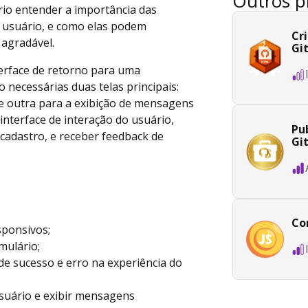
Outros p
rio entender a importância das
 usuário, e como elas podem
Cr
 agradável.
Gi
erface de retorno para uma
o necessárias duas telas principais:
e outra para a exibição de mensagens
interface de interação do usuário,
Pub
cadastro, e receber feedback de
Gi
Co
sponsivos;
rmulário;
e sucesso e erro na experiência do
usuário e exibir mensagens