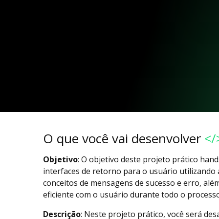
O que você vai desenvolver
</
Objetivo
: O objetivo deste projeto prático ha
interfaces de retorno para o usuário utilizand
conceitos de mensagens de sucesso e erro, alé
eficiente com o usuário durante todo o processo
Descrição
: Neste projeto prático, você será desa