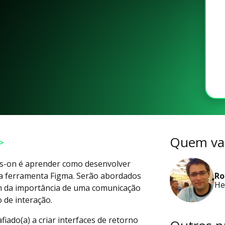
>
Quem vai
nds-on é aprender como desenvolver
Ro
o a ferramenta Figma. Serão abordados
He
m da importância de uma comunicação
 de interação.
fiado(a) a criar interfaces de retorno