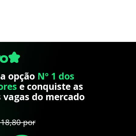
 a opção
Nº 1 dos
ores
e conquiste as
 vagas do mercado
18,80 por