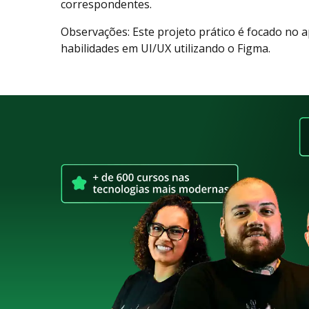
correspondentes.
Observações: Este projeto prático é focado no
habilidades em UI/UX utilizando o Figma.