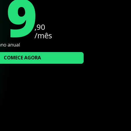
19
,90
/mês
ano anual
COMECE AGORA