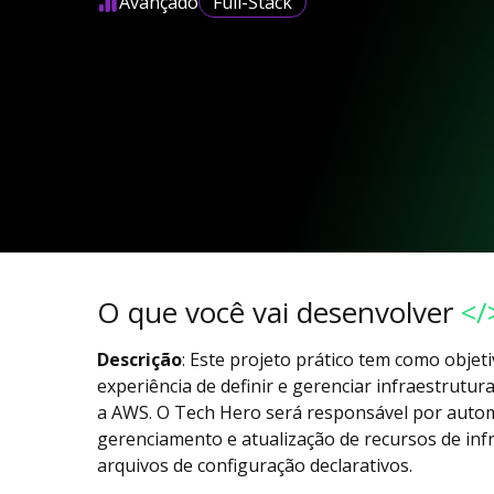
Avançado
Full-Stack
O que você vai desenvolver
</
Descrição
: Este projeto prático tem como objet
experiência de definir e gerenciar infraestrut
a AWS. O Tech Hero será responsável por automa
gerenciamento e atualização de recursos de inf
arquivos de configuração declarativos.