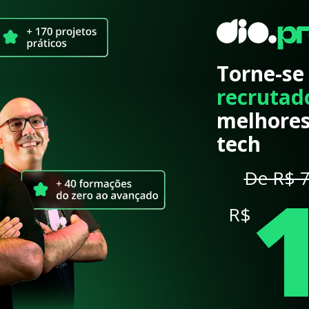
Torne-se
recrutad
melhores
tech
De R$ 7
R$