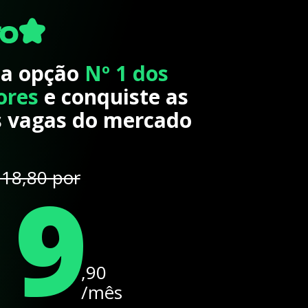
 a opção
Nº 1 dos
ores
e conquiste as
 vagas do mercado
19
18,80 por
,90
/mês