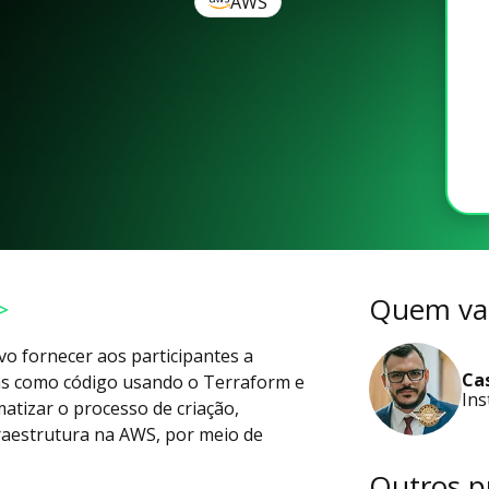
AWS
>
Quem vai
ivo fornecer aos participantes a
Ca
uras como código usando o Terraform e
Ins
tizar o processo de criação,
raestrutura na AWS, por meio de
Outros p