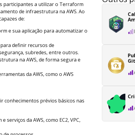
os participantes a utilizar o Terraform
iamento de infraestrutura na AWS. Ao
Ca
capazes de:
Am
orm e sua aplicação para automatizar o
 para definir recursos de
 segurança, subredes, entre outros.
Pub
aestrutura na AWS, de forma segura e
Gi
 ferramentas da AWS, como o AWS
Cr
uir conhecimentos prévios básicos nas
m e serviços da AWS, como EC2, VPC,
 de processos.