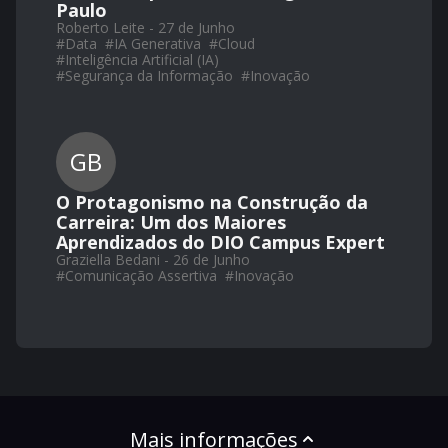
Paulo
Roberto Leite - 27 de Junho
#
Data
#
IA Generativa
#
Cloud
#
Inteligência Artificial (IA)
#
Segurança da Informação
#
Inovação
GB
O Protagonismo na Construção da
Carreira: Um dos Maiores
Aprendizados do DIO Campus Expert
Graziella Bedani - 26 de Junho
#
Comunicação Assertiva
#
Inovação
Mais informações