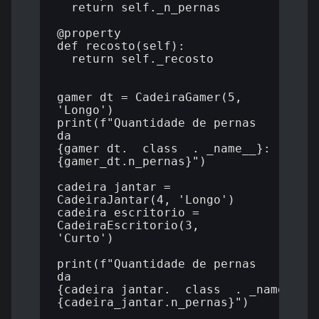
  return self._n_pernas

@property

def recosto(self):

  return self._recosto

gamer_dt = CadeiraGamer(5, 
'Longo')

print(f"Quantidade de pernas 
da 
{gamer_dt.__class__.__name__}: 
{gamer_dt.n_pernas}")

cadeira_jantar = 
CadeiraJantar(4, 'Longo')

cadeira_escritorio = 
CadeiraEscritorio(3, 
'Curto')

print(f"Quantidade de pernas 
da 
{cadeira_jantar.__class__.__name__}: 
{cadeira_jantar.n_pernas}")
