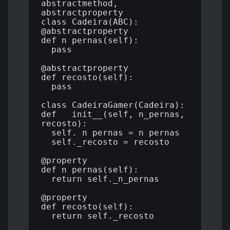
abstractmethod, 
abstractproperty

class Cadeira(ABC):

@abstractproperty

def n_pernas(self):

  pass

@abstractproperty

def recosto(self):

  pass 

class CadeiraGamer(Cadeira):

def __init__(self, n_pernas, 
recosto):

  self._n_pernas = n_pernas

  self._recosto = recosto

@property

def n_pernas(self):

  return self._n_pernas

@property

def recosto(self):

  return self._recosto
