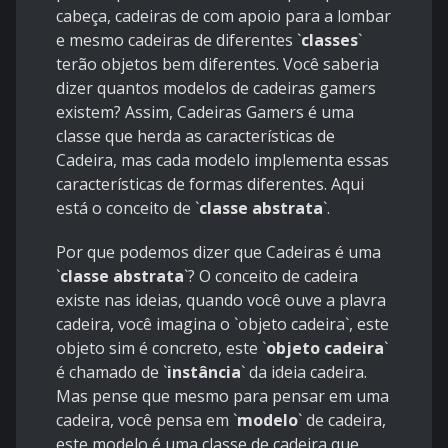
cabeça, cadeiras de com apoio para a lombar
e mesmo cadeiras de diferentes
`
classes
`
terão objetos bem diferentes. Você saberia
dizer quantos modelos de cadeiras gamers
existem? Assim, Cadeiras Gamers é uma
classe que herda as características de
Cadeira, mas cada modelo implementa essas
características de formas diferentes. Aqui
está o conceito de
`
classe abstrata
`
.
Por que podemos dizer que Cadeiras é uma
`
classe abstrata
`
? O conceito de cadeira
existe nas ideias, quando você ouve a plavra
cadeira, você imagina o
`objeto cadeira`
, este
objeto sim é concreto, este
`
objeto cadeira
`
é chamado de
`
instância
`
da ideia cadeira.
Mas pense que mesmo para pensar em uma
cadeira, você pensa em
`
modelo
`
de cadeira,
este modelo é uma classe de cadeira que