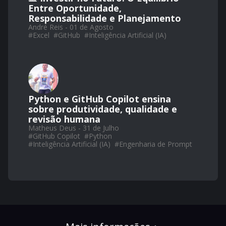
Entre Oportunidade,
Responsabilidade e Planejamento
André Reis - 01 de Agosto
#
Excel
#
GitHub
#
Inteligência Artificial (IA)
Python e GitHub Copilot ensina
sobre produtividade, qualidade e
revisão humana
Matheus Deus - 31 de Julho
#
GitHub Copilot
#
Python
#
Inteligência Artificial (IA)
#
Engenharia de Prompt