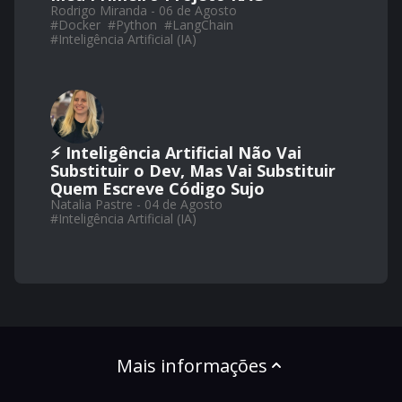
Rodrigo Miranda - 06 de Agosto
#
Docker
#
Python
#
LangChain
#
Inteligência Artificial (IA)
⚡ Inteligência Artificial Não Vai
Substituir o Dev, Mas Vai Substituir
Quem Escreve Código Sujo
Natalia Pastre - 04 de Agosto
#
Inteligência Artificial (IA)
Mais informações