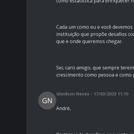
como estatistica para enriquecer n
Cada um como eu e você devemos d
instituição que propõe desafios c
que e onde queremos chegar.
Sei, caro amigo, que sempre tere
crescimento como pessoa e como p
Gleidson Neves - 17/03/2023 11:10
GN
André,