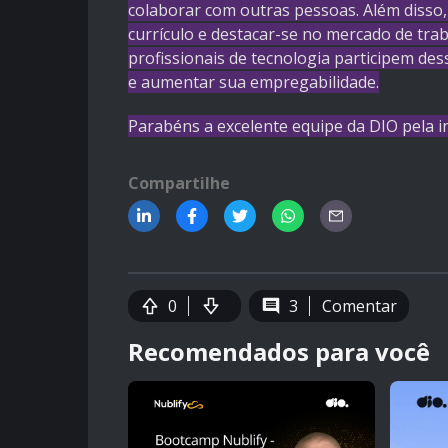
colaborar com outras pessoas. Além disso,
currículo e destacar-se no mercado de tr
profissionais de tecnologia participem de
e aumentar sua empregabilidade.
Parabéns a excelente equipe da DIO pela in
Compartilhe
0
3
Comentar
Recomendados para você