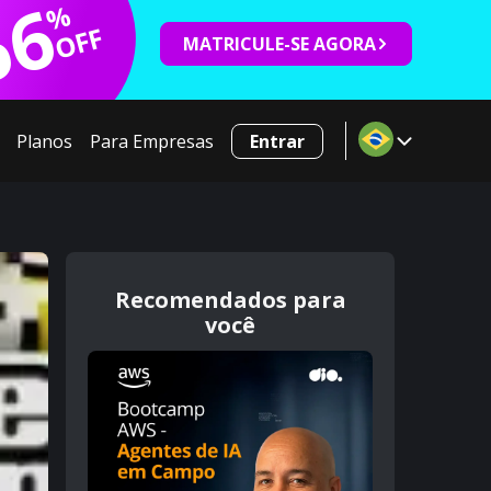
66
%
OFF
MATRICULE-SE AGORA
Planos
Para Empresas
Entrar
Recomendados para
você