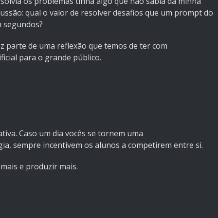
resolvia os problemas tinha algo que não sabia da minha
scussão: qual o valor de resolver desafios que um prompt do
m segundos?
az parte de uma reflexão que temos de ter com
ificial para o grande público.
iativa. Caso um dia vocês se tornem uma
gia, sempre incentivem os alunos a competirem entre si.
mais e produzir mais.