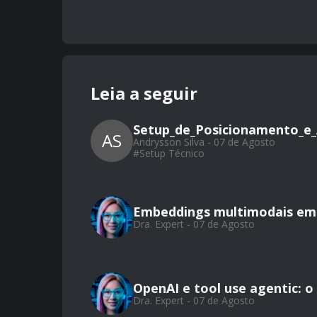
Leia a seguir
Setup_de_Posicionamento_e_
AS
Andrysson Silva - 07 de Agosto
#
Setup Técnico
Embeddings multimodais em 
Dra. Expert - 07 de Agosto
OpenAI e tool use agentic: 
Dra. Expert - 07 de Agosto