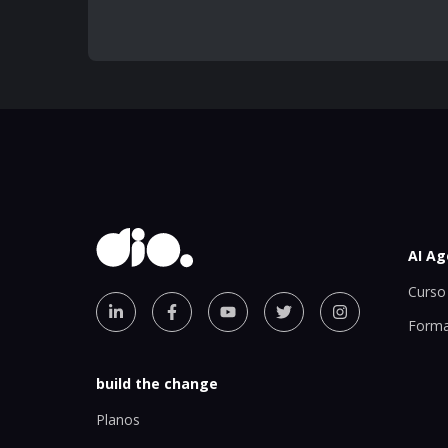
AI Ag
Curso 
Forma
build the change
Planos