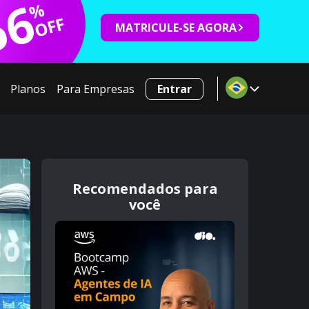
66
%
OFF
MATRICULE-SE AGORA
Planos
Para Empresas
Entrar
Recomendados para
você