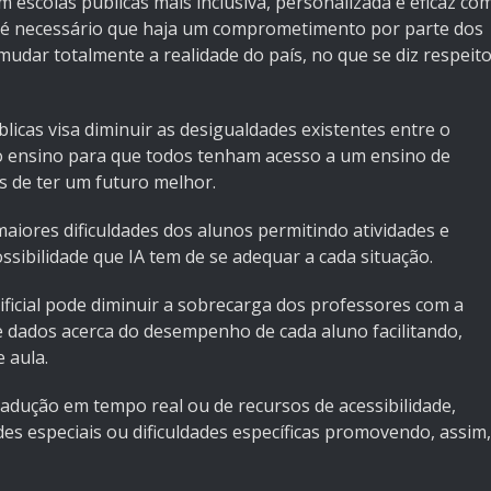
em escolas públicas mais inclusiva, personalizada e eficaz co
o é necessário que haja um comprometimento por parte dos
udar totalmente a realidade do país, no que se diz respeit
blicas visa diminuir as desigualdades existentes entre o
o ensino para que todos tenham acesso a um ensino de
s de ter um futuro melhor.
maiores dificuldades dos alunos permitindo atividades e
ossibilidade que IA tem de se adequar a cada situação.
tificial pode diminuir a sobrecarga dos professores com a
e dados acerca do desempenho de cada aluno facilitando,
 aula.
radução em tempo real ou de recursos de acessibilidade,
s especiais ou dificuldades específicas promovendo, assim,