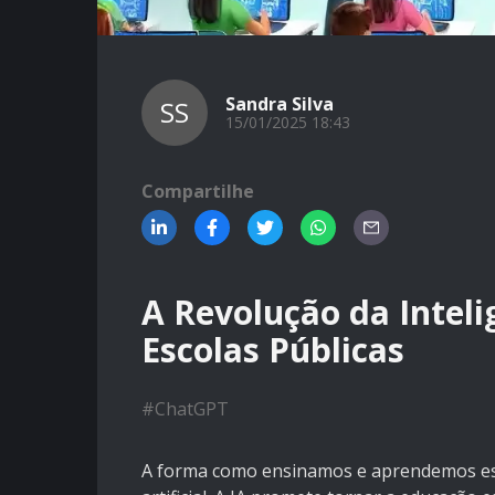
Sandra Silva
SS
15/01/2025 18:43
Compartilhe
A Revolução da Intelig
Escolas Públicas
#
ChatGPT
A forma como ensinamos e aprendemos está