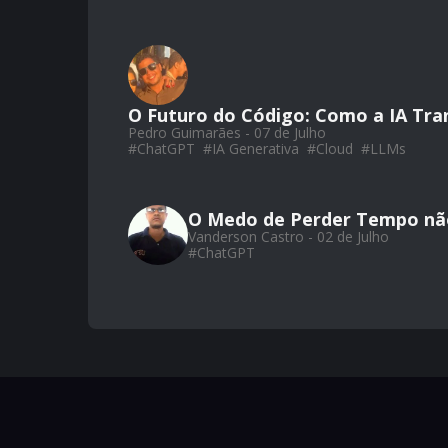
O Futuro do Código: Como a IA Tr
Pedro Guimarães - 07 de Julho
#
ChatGPT
#
IA Generativa
#
Cloud
#
LLMs
O Medo de Perder Tempo não
Vanderson Castro - 02 de Julho
#
ChatGPT