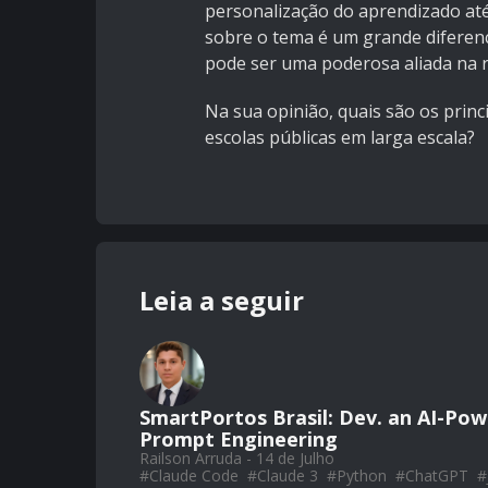
personalização do aprendizado até
sobre o tema é um grande diferenc
pode ser uma poderosa aliada na r
Na sua opinião, quais são os princi
escolas públicas em larga escala?
Leia a seguir
SmartPortos Brasil: Dev. an AI-Pow
Prompt Engineering
Railson Arruda - 14 de Julho
#
Claude Code
#
Claude 3
#
Python
#
ChatGPT
#