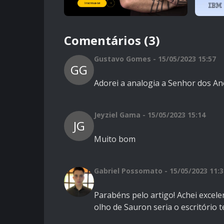
Comentários (3)
Gustavo Gomes - 15/05/2023 15:57
GG
Adorei a analogia a Senhor dos An
Jeyziel Gama - 15/05/2023 15:14
JG
Muito bom
Gabriel Possomato - 15/05/2023 11:3
Parabéns pelo artigo! Achei excel
olho de Sauron seria o escritório