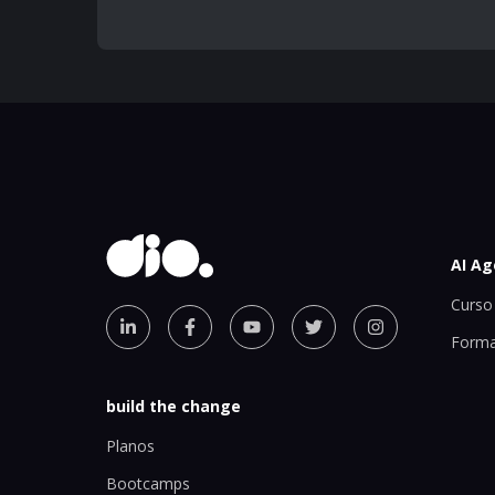
AI Ag
Curso 
Forma
build the change
Planos
Bootcamps