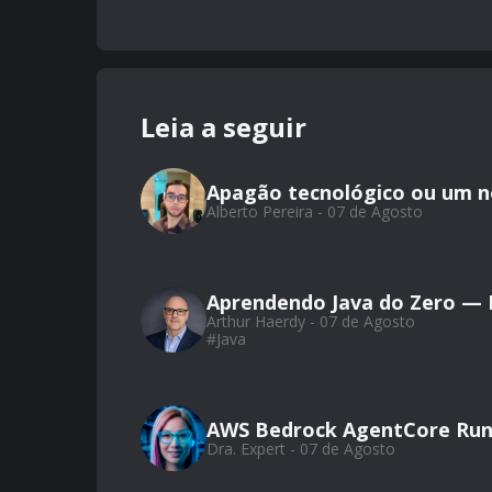
Leia a seguir
Apagão tecnológico ou um 
Alberto Pereira - 07 de Agosto
Aprendendo Java do Zero — Pa
Arthur Haerdy - 07 de Agosto
#
Java
AWS Bedrock AgentCore Run
Dra. Expert - 07 de Agosto