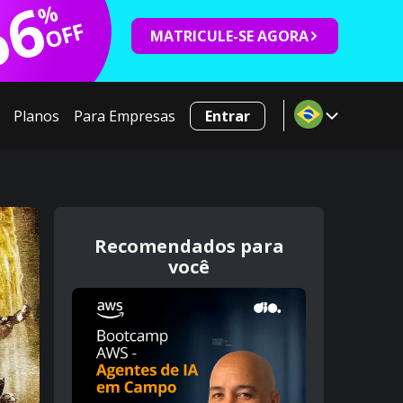
66
%
OFF
MATRICULE-SE AGORA
Planos
Para Empresas
Entrar
Recomendados para
você