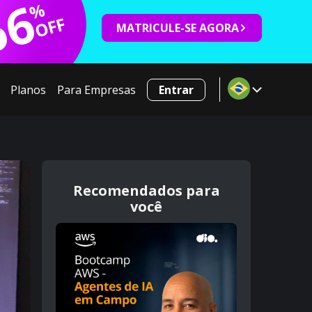
66
%
OFF
MATRICULE-SE AGORA
Planos
Para Empresas
Entrar
Recomendados para
você