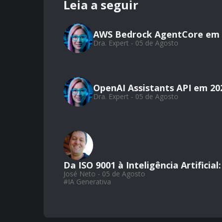
Leia a seguir
AWS Bedrock AgentCore em 
Dra. Expert - 05 de Agosto
OpenAI Assistants API em 20
Dra. Expert - 05 de Agosto
Da ISO 9001 à Inteligência Artifici
José Neto - 05 de Agosto
#
IA Generativa