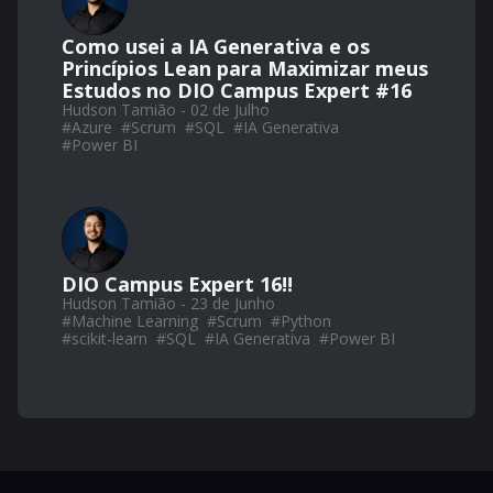
Como usei a IA Generativa e os
Princípios Lean para Maximizar meus
Estudos no DIO Campus Expert #16
Hudson Tamião - 02 de Julho
#
Azure
#
Scrum
#
SQL
#
IA Generativa
#
Power BI
DIO Campus Expert 16!!
Hudson Tamião - 23 de Junho
#
Machine Learning
#
Scrum
#
Python
#
scikit-learn
#
SQL
#
IA Generativa
#
Power BI