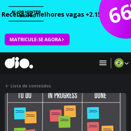
6
Receba as melhores vagas +2.150 cursos 
MATRICULE-SE AGORA
Lista de conteúdos