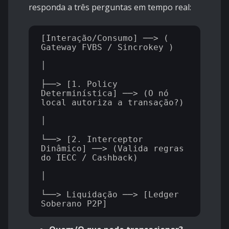
responda a três perguntas em tempo real:
[Interação/Consumo] ──> ( 
Gateway FVBS / Sincrokey )

│

├──> [1. Policy 
Determinística] ──> (O nó 
local autoriza a transação?)

│

└──> [2. Interceptor 
Dinâmico] ──> (Valida regras 
do IECC / Cashback)

│

└──> Liquidação ──> [Ledger 