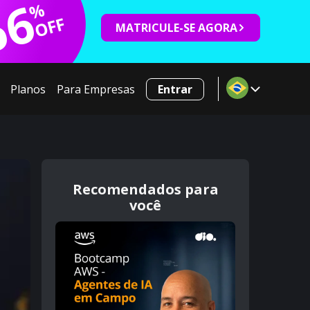
66
%
OFF
MATRICULE-SE AGORA
Planos
Para Empresas
Entrar
Recomendados para
você