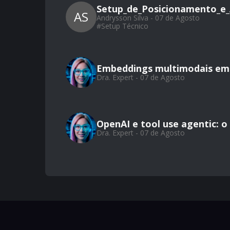
Setup_de_Posicionamento_e_
AS
Andrysson Silva - 07 de Agosto
#
Setup Técnico
Embeddings multimodais em 
Dra. Expert - 07 de Agosto
OpenAI e tool use agentic: 
Dra. Expert - 07 de Agosto