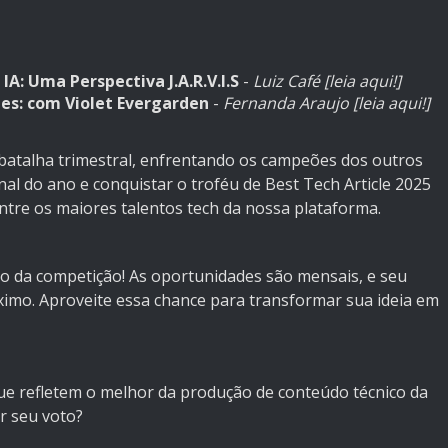
IA: Uma Perspectiva J.A.R.V.I.S
-
Luiz Café
[leia aqui!]
tes: com Violet Evergarden
-
Fernanda Araujo
[leia aqui!]
 batalha trimestral, enfrentando os campeões dos outros
nal do ano e conquistar o troféu de Best Tech Article 2025
re os maiores talentos tech da nossa plataforma.
ão da competição! As oportunidades são mensais, e seu
ximo. Aproveite essa chance para transformar sua ideia em
 que refletem o melhor da produção de conteúdo técnico da
r seu voto?