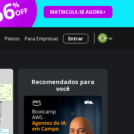
66
%
OFF
MATRICULE-SE AGORA
Planos
Para Empresas
Entrar
Recomendados para
você