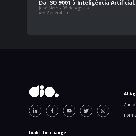
Da ISO 9001 à Inteligência Artifici
José Neto - 05 de Agosto
#
IA Generativa
AI Ag
Curso 
Forma
build the change