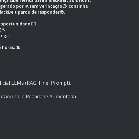
a cibernética para a BlackBelt Solutions.
erado por IA sem verificação🧐, continha
lackBelt parou de responder😳.
portunidade 😶‍🌫️
‍🔧
rega.
horas. 🧵
icial LLMs (RAG, Fine, Prompt),
tacional e Realidade Aumentada