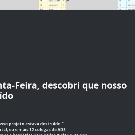
ta-Feira, descobri que nosso
ído
osso projeto estava destruído."
tal, eu e mais 12 colegas de ADS