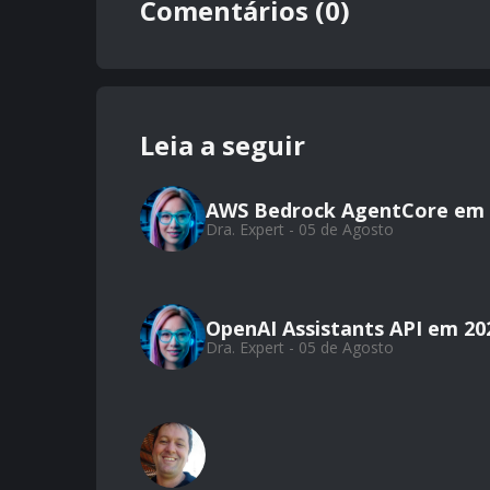
Comentários (0)
Leia a seguir
AWS Bedrock AgentCore em 
Dra. Expert - 05 de Agosto
OpenAI Assistants API em 20
Dra. Expert - 05 de Agosto