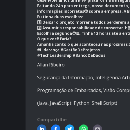
desenvolvíamos um MVP plataforma de seguranç
Faltando 24h para entrega, nosso documento, g
informações incorretas🫣 sobre a empresa. A B
Eu tinha duas escolhas:
1️⃣ Deixar o projeto morrer e todos perderem a o
2️⃣ Assumir a responsabilidade de consertar 👨🏻
Escolhi a segunda🧑‍💻. Tinha 13 horas até a ent
O que você faria?
Amanhã conto o que aconteceu nas próximas 5 
#Liderança #GestãoDeProjetos
#TechLeadership #BancoDeDados
Allan Ribeiro
Segurança da Informação, Inteligência Artif
Programação de Embarcados, Visão Compu
(Java, JavaScript, Python, Shell Script)
Compartilhe