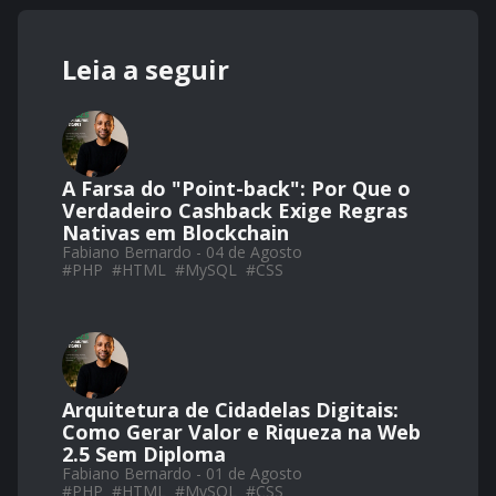
Leia a seguir
A Farsa do "Point-back": Por Que o
Verdadeiro Cashback Exige Regras
Nativas em Blockchain
Fabiano Bernardo - 04 de Agosto
#
PHP
#
HTML
#
MySQL
#
CSS
Arquitetura de Cidadelas Digitais:
Como Gerar Valor e Riqueza na Web
2.5 Sem Diploma
Fabiano Bernardo - 01 de Agosto
#
PHP
#
HTML
#
MySQL
#
CSS