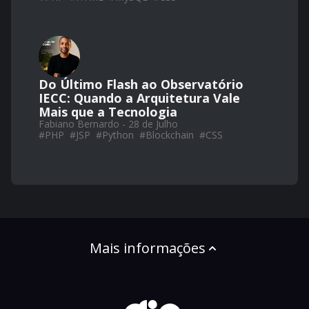
Do Último Flash ao Observatório
IECC: Quando a Arquitetura Vale
Mais que a Tecnologia
Fabiano Bernardo - 28 de Julho
#
PHP
#
JSP
#
Python
#
Blockchain
#
CSS
Mais informações