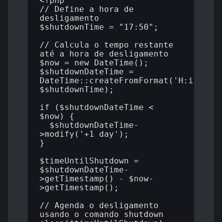
<?php

// Define a hora de 
desligamento

$shutdownTime = "17:50";

// Calcula o tempo restante 
até a hora de desligamento

$now = new DateTime();

$shutdownDateTime = 
DateTime::createFromFormat('H:i', 
$shutdownTime);

if ($shutdownDateTime < 
$now) {

  $shutdownDateTime-
>modify('+1 day');

}

$timeUntilShutdown = 
$shutdownDateTime-
>getTimestamp() - $now-
>getTimestamp();

// Agenda o desligamento 
usando o comando shutdown
