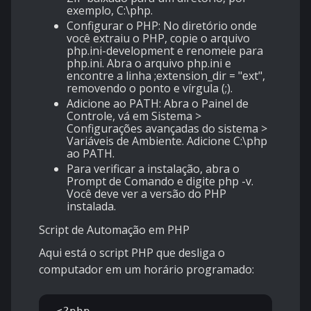
exemplo, C:\php.
Configurar o PHP: No diretório onde
você extraiu o PHP, copie o arquivo
php.ini-development e renomeie para
php.ini. Abra o arquivo php.ini e
encontre a linha ;extension_dir = "ext",
removendo o ponto e vírgula (;).
Adicione ao PATH: Abra o Painel de
Controle, vá em Sistema >
Configurações avançadas do sistema >
Variáveis de Ambiente. Adicione C:\php
ao PATH.
Para verificar a instalação, abra o
Prompt de Comando e digite php -v.
Você deve ver a versão do PHP
instalada.
Script de Automação em PHP
Aqui está o script PHP que desliga o
computador em um horário programado: