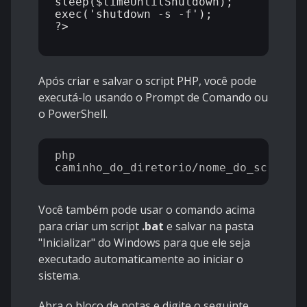
sleep($timeUntilShutdown);

exec('shutdown -s -f');

?>

Após criar e salvar o script PHP, você pode
executá-lo usando o Prompt de Comando ou
o PowerShell.
php 
Você também pode usar o comando acima
para criar um script
.bat
e salvar na pasta
"Inicializar" do Windows para que ele seja
executado automaticamente ao iniciar o
sistema.
Abra o bloco de notas e digite o seguinte